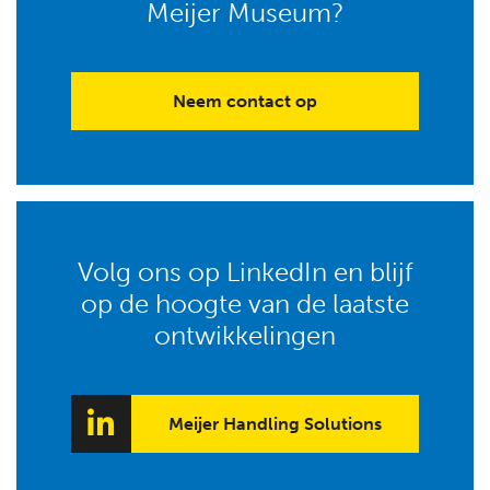
Meijer Museum?
Neem contact op
Volg ons op LinkedIn en blijf
op de hoogte van de laatste
ontwikkelingen
Meijer Handling Solutions