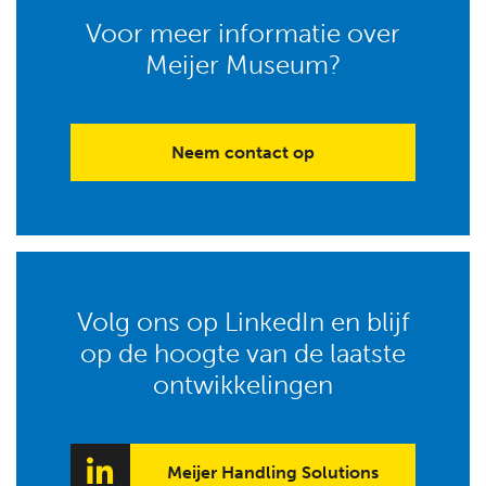
v
e
Voor meer informatie over
:
Meijer Museum?
Neem contact op
Volg ons op LinkedIn en blijf
op de hoogte van de laatste
ontwikkelingen
Meijer Handling Solutions