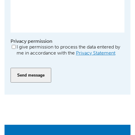
Privacy permission
I give permission to process the data entered by
me in accordance with the
Privacy Statement
A
l
t
e
r
n
a
t
i