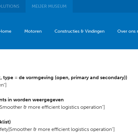
LUTIONS
MEIJER
MUSEUM
Home
Motoren
Constructies & Vindingen
Over ons
nk, type = de vormgeving (open, primary and secondary))
en"]
ints in worden weergegeven
|Smoother & more efficient logistics operation"]
list)
fety|Smoother & more efficient logistics operation"]