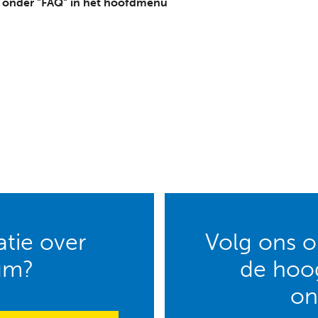
d onder "FAQ" in het hoofdmenu
tie over
Volg ons op
um?
de hoog
on