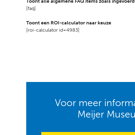
Toont alle algemene FAQ items zoals ingevoer
[faq]
Toont een ROI-calculator naar keuze
[roi-calculator id=4983]
Voor meer informa
Meijer Muse