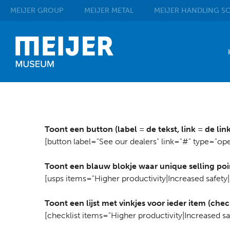
MEIJER
GROUP
MEIJER
METAL
MEIJER
HANDLING SO
Toont een button (label = de tekst, link = de li
[button label="See our dealers" link="#" type="op
Toont een blauw blokje waar unique selling po
[usps items="Higher productivity|Increased safety
Toont een lijst met vinkjes voor ieder item (check
[checklist items="Higher productivity|Increased sa