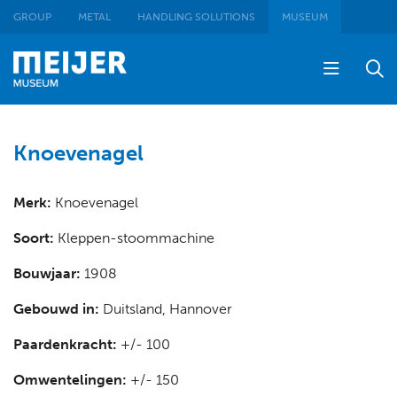
GROUP
METAL
HANDLING SOLUTIONS
MUSEUM
Knoevenagel
Merk:
Knoevenagel
Soort:
Kleppen-stoommachine
Bouwjaar:
1908
Gebouwd in:
Duitsland, Hannover
Paardenkracht:
+/- 100
Omwentelingen:
+/- 150