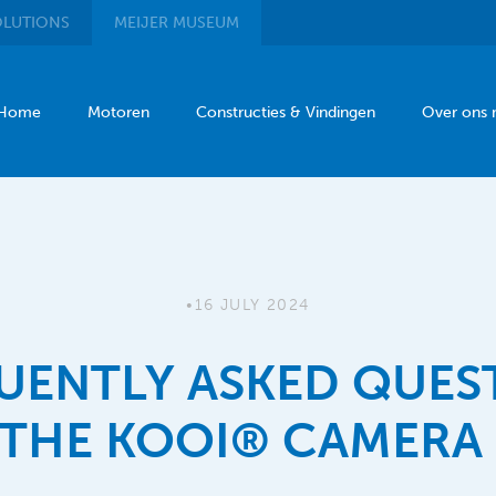
LUTIONS
MEIJER
MUSEUM
Home
Motoren
Constructies & Vindingen
Over ons
•
16 JULY 2024
UENTLY ASKED QUES
THE KOOI® CAMERA