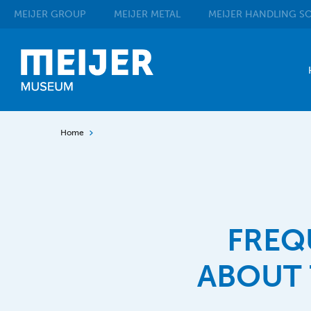
MEIJER
GROUP
MEIJER
METAL
MEIJER
HANDLING SO
Home
FREQ
ABOUT 