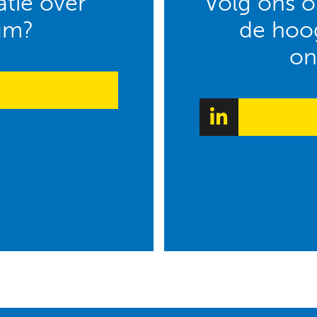
tie over
Volg ons op
um?
de hoog
on