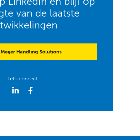
 LinkedIn en blijf op
te van de laatste
twikkelingen
Meijer Handling Solutions
Let's connect