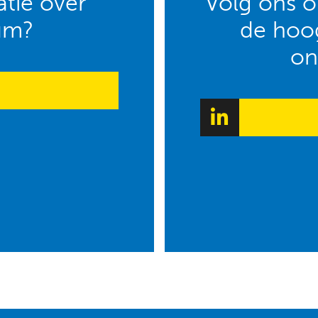
tie over
Volg ons op
um?
de hoog
on