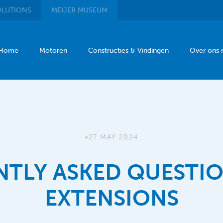
LUTIONS
MEIJER
MUSEUM
Home
Motoren
Constructies & Vindingen
Over ons
•
27 MAY 2024
TLY ASKED QUESTI
EXTENSIONS