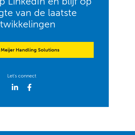
 LinkedIn en blijf op
te van de laatste
twikkelingen
Meijer Handling Solutions
Let's connect