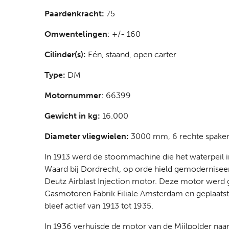
Paardenkracht:
75
Omwentelingen
: +/- 160
Cilinder(s):
Eén, staand, open carter
Type:
DM
Motornummer
: 66399
Gewicht in kg:
16.000
Diameter vliegwielen:
3000 mm, 6 rechte spaken
In 1913 werd de stoommachine die het waterpeil i
Waard bij Dordrecht, op orde hield gemodernisee
Deutz Airblast Injection motor. Deze motor werd 
Gasmotoren Fabrik Filiale Amsterdam en geplaatst 
bleef actief van 1913 tot 1935.
In 1936 verhuisde de motor van de Mijlpolder naar 