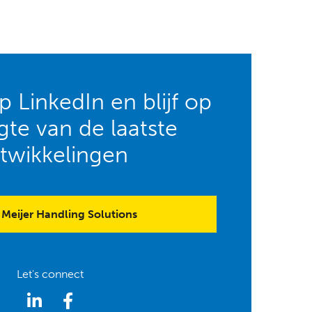
 LinkedIn en blijf op
te van de laatste
twikkelingen
Meijer Handling Solutions
Let's connect