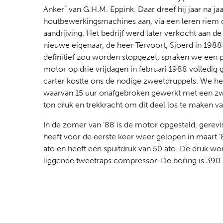
Anker” van G.H.M. Eppink. Daar dreef hij jaar na ja
houtbewerkingsmachines aan, via een leren riem 
aandrijving. Het bedrijf werd later verkocht aan d
nieuwe eigenaar, de heer Tervoort, Sjoerd in 198
definitief zou worden stopgezet, spraken we een p
motor op drie vrijdagen in februari 1988 volledig
carter kostte ons de nodige zweetdruppels. We he
waarvan 15 uur onafgebroken gewerkt met een z
ton druk en trekkracht om dit deel los te maken v
In de zomer van ’88 is de motor opgesteld, gerevi
heeft voor de eerste keer weer gelopen in maart ’
ato en heeft een spuitdruk van 50 ato. De druk w
liggende tweetraps compressor. De boring is 39