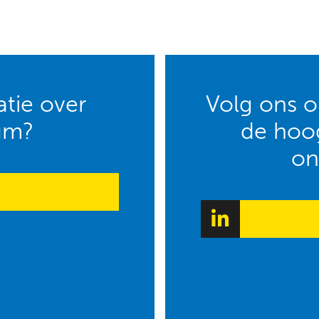
tie over
Volg ons op
um?
de hoog
on