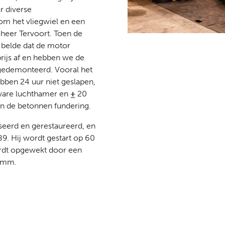
ar diverse
om het vliegwiel en een
e heer Tervoort. Toen de
8 belde dat de motor
rijs af en hebben we de
 gedemonteerd. Vooral het
bben 24 uur niet geslapen,
ware luchthamer en
±
20
an de betonnen fundering.
seerd en gerestaureerd, en
89. Hij wordt gestart op 60
ordt opgewekt door een
0 mm.