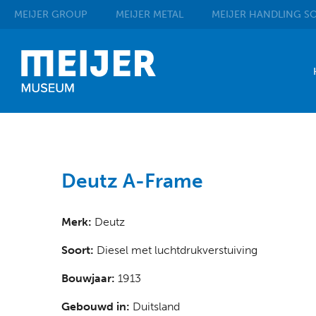
MEIJER
GROUP
MEIJER
METAL
MEIJER
HANDLING SO
Deutz A-Frame
Merk:
Deutz
Soort:
Diesel met luchtdrukverstuiving
Bouwjaar:
1913
Gebouwd in:
Duitsland